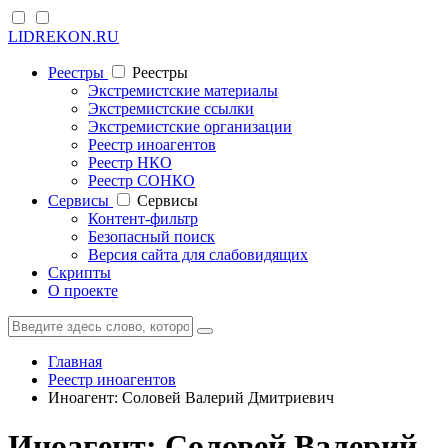
LIDREKON.RU
Реестры
Реестры
Экстремистские материалы
Экстремистские ссылки
Экстремистские организации
Реестр иноагентов
Реестр НКО
Реестр СОНКО
Cервисы
Cервисы
Контент-фильтр
Безопасный поиск
Версия сайта для слабовидящих
Скрипты
О проекте
Главная
Реестр иноагентов
Иноагент: Соловей Валерий Дмитриевич
Иноагент: Соловей Валерий