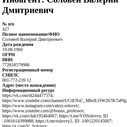
Дмитриевич
№ п/п
427
Полное наименование/ФИО
Соловей Валерий Дмитриевич
Дата рождения
19.08.1960
ОГРН
ИНН
772818579988
Регистрационный номер
СНИЛС
001-772-239 12
Адрес (место нахождения)
Информационный ресурс
https://vk.com/id244477574;
https://www.youtube.com/channel/UCtENsC_MhelLOW267K7aPfg
https://www.instagram.com/valery.solovei/;
https://www.youtube.com/@bonus_professor;
https://vk.com/club195464967; https://t.me/VDSolovey, ID
-1001614399888; https://t.me/solovey2, ID -1001220145007;
https://x.com/V_Solovey;