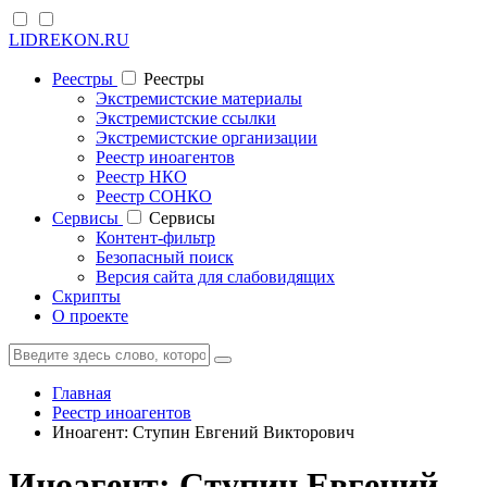
LIDREKON.RU
Реестры
Реестры
Экстремистские материалы
Экстремистские ссылки
Экстремистские организации
Реестр иноагентов
Реестр НКО
Реестр СОНКО
Cервисы
Cервисы
Контент-фильтр
Безопасный поиск
Версия сайта для слабовидящих
Скрипты
О проекте
Главная
Реестр иноагентов
Иноагент: Ступин Евгений Викторович
Иноагент: Ступин Евгений