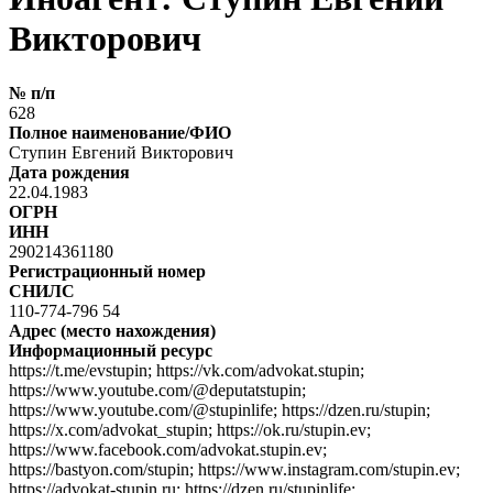
Викторович
№ п/п
628
Полное наименование/ФИО
Ступин Евгений Викторович
Дата рождения
22.04.1983
ОГРН
ИНН
290214361180
Регистрационный номер
СНИЛС
110-774-796 54
Адрес (место нахождения)
Информационный ресурс
https://t.me/evstupin; https://vk.com/advokat.stupin;
https://www.youtube.com/@deputatstupin;
https://www.youtube.com/@stupinlife; https://dzen.ru/stupin;
https://x.com/advokat_stupin; https://ok.ru/stupin.ev;
https://www.facebook.com/advokat.stupin.ev;
https://bastyon.com/stupin; https://www.instagram.com/stupin.ev;
https://advokat-stupin.ru; https://dzen.ru/stupinlife;