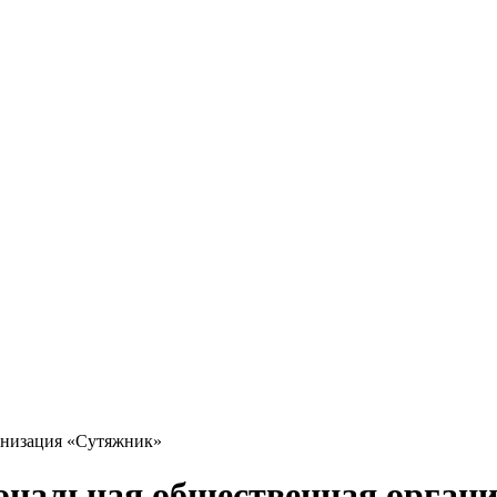
анизация «Сутяжник»
иональная общественная орган