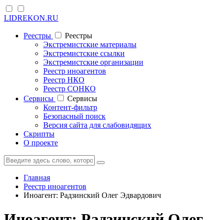
LIDREKON.RU
Реестры
Реестры
Экстремистские материалы
Экстремистские ссылки
Экстремистские организации
Реестр иноагентов
Реестр НКО
Реестр СОНКО
Cервисы
Cервисы
Контент-фильтр
Безопасный поиск
Версия сайта для слабовидящих
Скрипты
О проекте
Главная
Реестр иноагентов
Иноагент: Радзинский Олег Эдвардович
Иноагент: Радзинский Олег