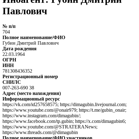
Павлович
№ п/п
704
Полное наименование/ФИО
Губин Дмитрий Павлович
Дата рождения
22.03.1964
ОГРН
ИНН
781308436352
Регистрационный номер
СНИЛС
007-263-690 38
Адрес (место нахождения)
Информационный ресурс
https://vk.com/id257658575; https://dimagubin.livejournal.com;
https://www.youtube.com/@onair979; https://t.me/gubin_onair;
https://www.instagram.com/dimagubin/;
https://www.facebook.com/tp.gubin; https://x.com/dimagubin6;
https://www.youtube.com/@STRATERANews;
https://www.threads.com/@dimagubin
Полное наименование/ФИО участников