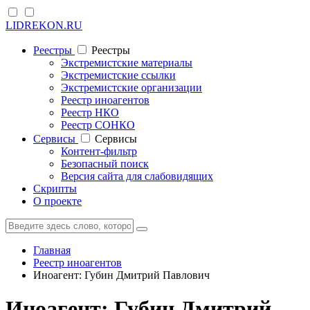
LIDREKON.RU
Реестры
Реестры
Экстремистские материалы
Экстремистские ссылки
Экстремистские организации
Реестр иноагентов
Реестр НКО
Реестр СОНКО
Cервисы
Cервисы
Контент-фильтр
Безопасный поиск
Версия сайта для слабовидящих
Скрипты
О проекте
Главная
Реестр иноагентов
Иноагент: Губин Дмитрий Павлович
Иноагент: Губин Дмитрий