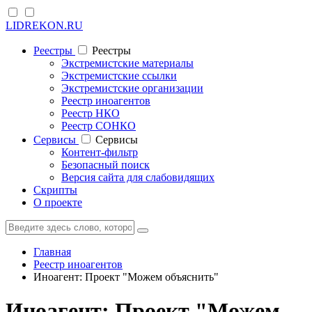
LIDREKON.RU
Реестры
Реестры
Экстремистские материалы
Экстремистские ссылки
Экстремистские организации
Реестр иноагентов
Реестр НКО
Реестр СОНКО
Cервисы
Cервисы
Контент-фильтр
Безопасный поиск
Версия сайта для слабовидящих
Скрипты
О проекте
Главная
Реестр иноагентов
Иноагент: Проект "Можем объяснить"
Иноагент: Проект "Можем