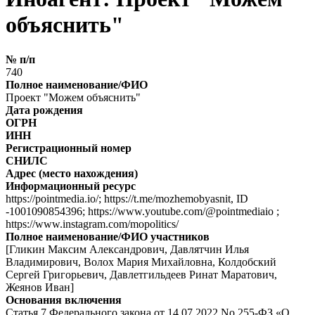
объяснить"
№ п/п
740
Полное наименование/ФИО
Проект "Можем объяснить"
Дата рождения
ОГРН
ИНН
Регистрационный номер
СНИЛС
Адрес (место нахождения)
Информационный ресурс
https://pointmedia.io/; https://t.me/mozhemobyasnit, ID
-1001090854396; https://www.youtube.com/@pointmediaio ;
https://www.instagram.com/mopolitics/
Полное наименование/ФИО участников
[Гликин Максим Александрович, Давлятчин Илья
Владимирович, Волох Мария Михайловна, Колдобский
Сергей Григорьевич, Давлетгильдеев Ринат Маратович,
Жеянов Иван]
Основания включения
Статья 7 Федерального закона от 14.07.2022 No 255-ФЗ «О