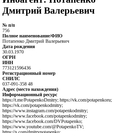
Дмитрий Валерьевич
№ п/п
756
Полное наименование/ФИО
Потапенко Дмитрий Валерьевич
Дата рождения
30.03.1970
ОГРН
ИНН
773121596436
Регистрационный номер
СНИЛС
037-091-358 48
Адрес (место нахождения)
Информационный ресурс
https://t.me/PotapenkoDmitry; https://vk.com/potapenkoru;
https://vk.com/potapenkodmitry;
https://www.instagram.com/potapenkodmitry;
https://www.facebook.com/potapenkodmitry;
https://www.facebook.com/DVPotapenko;
https://www.youtube.com/@PotapenkoTV;
https://x.com/dmitrypotapenko;