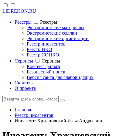
LIDREKON.RU
Реестры
Реестры
Экстремистские материалы
Экстремистские ссылки
Экстремистские организации
Реестр иноагентов
Реестр НКО
Реестр СОНКО
Cервисы
Cервисы
Контент-фильтр
Безопасный поиск
Версия сайта для слабовидящих
Скрипты
О проекте
Главная
Реестр иноагентов
Иноагент: Хржановский Илья Андреевич
Иноагент: Хржановский