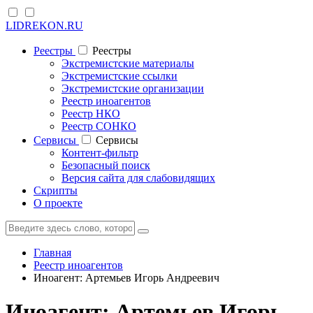
LIDREKON.RU
Реестры
Реестры
Экстремистские материалы
Экстремистские ссылки
Экстремистские организации
Реестр иноагентов
Реестр НКО
Реестр СОНКО
Cервисы
Cервисы
Контент-фильтр
Безопасный поиск
Версия сайта для слабовидящих
Скрипты
О проекте
Главная
Реестр иноагентов
Иноагент: Артемьев Игорь Андреевич
Иноагент: Артемьев Игорь