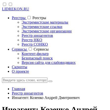
LIDREKON.RU
Реестры
Реестры
Экстремистские материалы
Экстремистские ссылки
Экстремистские организации
Реестр иноагентов
Реестр НКО
Реестр СОНКО
Cервисы
Cервисы
Контент-фильтр
Безопасный поиск
Версия сайта для слабовидящих
Скрипты
О проекте
Главная
Реестр иноагентов
Иноагент: Козенко Андрей Дмитриевич
Иноагент: Козенко Андрей