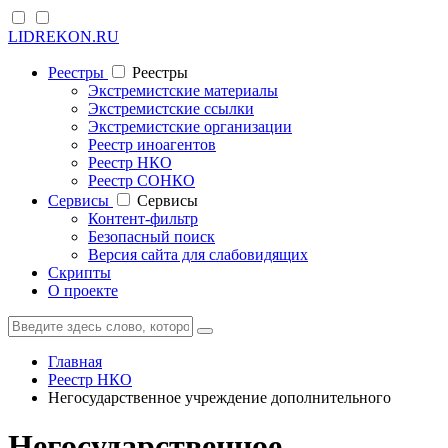
LIDREKON.RU
Реестры
Реестры
Экстремистские материалы
Экстремистские ссылки
Экстремистские организации
Реестр иноагентов
Реестр НКО
Реестр СОНКО
Cервисы
Cервисы
Контент-фильтр
Безопасный поиск
Версия сайта для слабовидящих
Скрипты
О проекте
Главная
Реестр НКО
Негосударственное учреждение дополнительного
Негосударственное