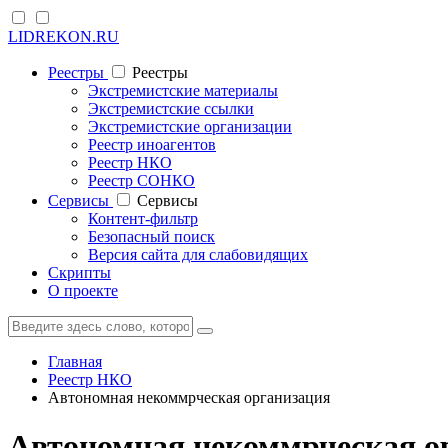
LIDREKON.RU
Реестры
Реестры
Экстремистские материалы
Экстремистские ссылки
Экстремистские организации
Реестр иноагентов
Реестр НКО
Реестр СОНКО
Cервисы
Cервисы
Контент-фильтр
Безопасный поиск
Версия сайта для слабовидящих
Скрипты
О проекте
Главная
Реестр НКО
Автономная некоммрческая организация
Автономная некоммрческая о