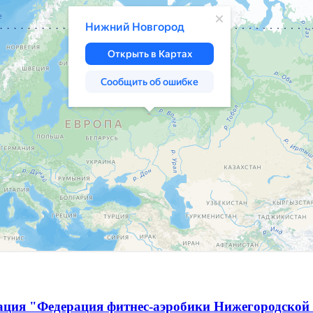
ация "Федерация фитнес-аэробики Нижегородской