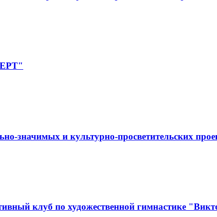
ПЕРТ"
ьно-значимых и культурно-просветительских прое
ивный клуб по художественной гимнастике "Викт