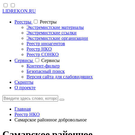
LIDREKON.RU
Реестры
Реестры
Экстремистские материалы
Экстремистские ссылки
Экстремистские организации
Реестр иноагентов
Реестр НКО
Реестр СОНКО
Cервисы
Cервисы
Контент-фильтр
Безопасный поиск
Версия сайта для слабовидящих
Скрипты
О проекте
Главная
Реестр НКО
Самарское районное добровольное
Самарское районное