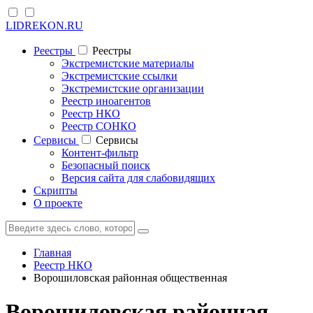
LIDREKON.RU
Реестры
Реестры
Экстремистские материалы
Экстремистские ссылки
Экстремистские организации
Реестр иноагентов
Реестр НКО
Реестр СОНКО
Cервисы
Cервисы
Контент-фильтр
Безопасный поиск
Версия сайта для слабовидящих
Скрипты
О проекте
Главная
Реестр НКО
Ворошиловская районная общественная
Ворошиловская районная