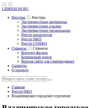
LIDREKON.RU
Реестры
Реестры
Экстремистские материалы
Экстремистские ссылки
Экстремистские организации
Реестр иноагентов
Реестр НКО
Реестр СОНКО
Cервисы
Cервисы
Контент-фильтр
Безопасный поиск
Версия сайта для слабовидящих
Скрипты
О проекте
Главная
Реестр НКО
Владимирское городское отделение
Владимирское городское