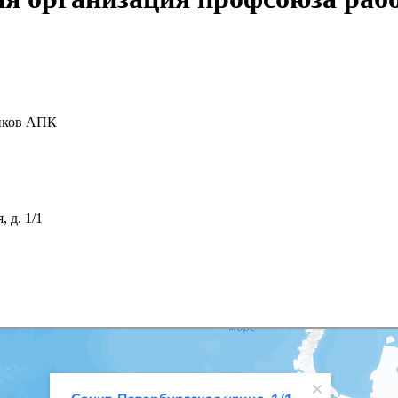
ников АПК
 д. 1/1