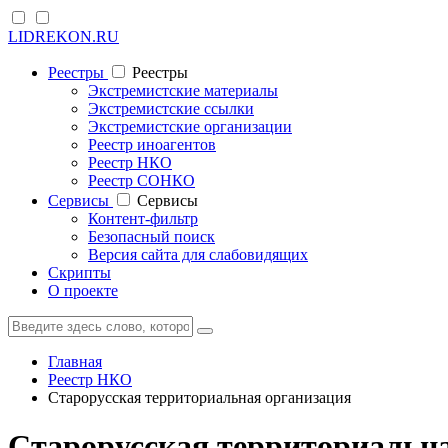
LIDREKON.RU
Реестры
Реестры
Экстремистские материалы
Экстремистские ссылки
Экстремистские организации
Реестр иноагентов
Реестр НКО
Реестр СОНКО
Cервисы
Cервисы
Контент-фильтр
Безопасный поиск
Версия сайта для слабовидящих
Скрипты
О проекте
Главная
Реестр НКО
Старорусская территориальная организация
Старорусская территориальн