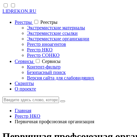
LIDREKON.RU
Реестры
Реестры
Экстремистские материалы
Экстремистские ссылки
Экстремистские организации
Реестр иноагентов
Реестр НКО
Реестр СОНКО
Cервисы
Cервисы
Контент-фильтр
Безопасный поиск
Версия сайта для слабовидящих
Скрипты
О проекте
Главная
Реестр НКО
Первичная профсоюзная организация
Первичная профсоюзная орга