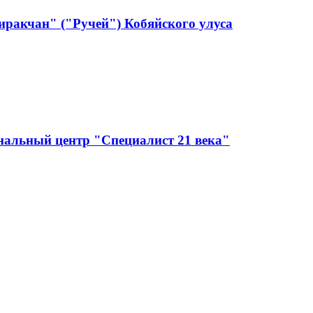
ракчан" ("Ручей") Кобяйского улуса
нальный центр "Специалист 21 века"