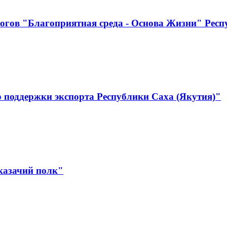
огов "Благоприятная среда - Основа Жизни" Респ
 поддержки экспорта Республики Саха (Якутия)"
казачий полк"