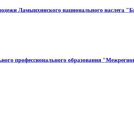
лодежи Ламынхинского национального наслега "Би
льного профессионального образования "Межрегио