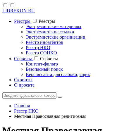
LIDREKON.RU
Реестры
Реестры
Экстремистские материалы
Экстремистские ссылки
Экстремистские организации
Реестр иноагентов
Реестр НКО
Реестр СОНКО
Cервисы
Cервисы
Контент-фильтр
Безопасный поиск
Версия сайта для слабовидящих
Скрипты
О проекте
Главная
Реестр НКО
Местная Православная религиозная
Местная Православная