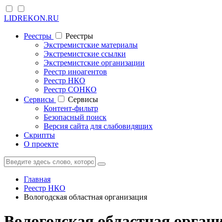
LIDREKON.RU
Реестры
Реестры
Экстремистские материалы
Экстремистские ссылки
Экстремистские организации
Реестр иноагентов
Реестр НКО
Реестр СОНКО
Cервисы
Cервисы
Контент-фильтр
Безопасный поиск
Версия сайта для слабовидящих
Скрипты
О проекте
Главная
Реестр НКО
Вологодская областная организация
Вологодская областная орган