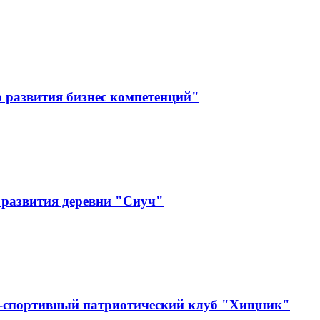
 развития бизнес компетенций"
 развития деревни "Сиуч"
о-спортивный патриотический клуб "Хищник"