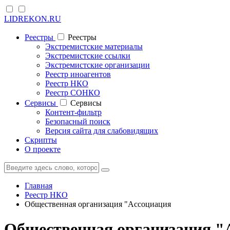
LIDREKON.RU
Реестры
Реестры
Экстремистские материалы
Экстремистские ссылки
Экстремистские организации
Реестр иноагентов
Реестр НКО
Реестр СОНКО
Cервисы
Cервисы
Контент-фильтр
Безопасный поиск
Версия сайта для слабовидящих
Скрипты
О проекте
Главная
Реестр НКО
Общественная организация "Ассоциация
Общественная организация "