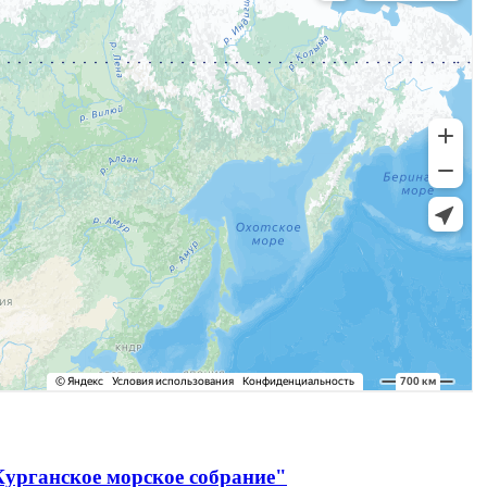
Курганское морское собрание"