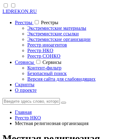
LIDREKON.RU
Реестры
Реестры
Экстремистские материалы
Экстремистские ссылки
Экстремистские организации
Реестр иноагентов
Реестр НКО
Реестр СОНКО
Cервисы
Cервисы
Контент-фильтр
Безопасный поиск
Версия сайта для слабовидящих
Скрипты
О проекте
Главная
Реестр НКО
Местная религиозная организация
Местная религиозная