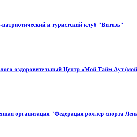
-патриотический и туристский клуб "Витязь"
лого-оздоровительный Центр «Мой Тайм Аут (мой
енная организация "Федерация роллер спорта Лен