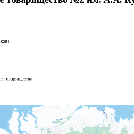
акова
ие товарищества