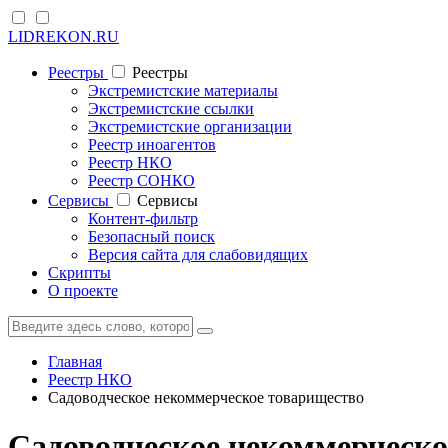
LIDREKON.RU
Реестры
Реестры
Экстремистские материалы
Экстремистские ссылки
Экстремистские организации
Реестр иноагентов
Реестр НКО
Реестр СОНКО
Cервисы
Cервисы
Контент-фильтр
Безопасный поиск
Версия сайта для слабовидящих
Скрипты
О проекте
Главная
Реестр НКО
Садоводческое некоммерческое товарищество
Садоводческое некоммерческо