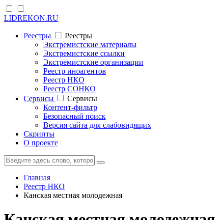
LIDREKON.RU
Реестры
Реестры
Экстремистские материалы
Экстремистские ссылки
Экстремистские организации
Реестр иноагентов
Реестр НКО
Реестр СОНКО
Cервисы
Cервисы
Контент-фильтр
Безопасный поиск
Версия сайта для слабовидящих
Скрипты
О проекте
Главная
Реестр НКО
Канская местная молодежная
Канская местная молодежная