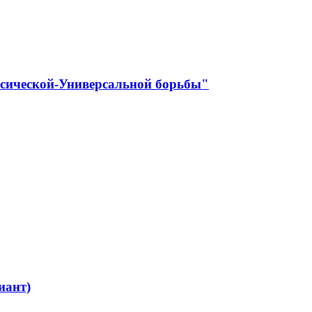
ссической-Универсальной борьбы"
иант)