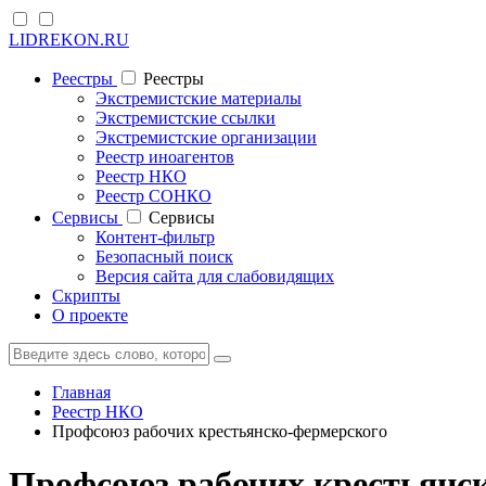
LIDREKON.RU
Реестры
Реестры
Экстремистские материалы
Экстремистские ссылки
Экстремистские организации
Реестр иноагентов
Реестр НКО
Реестр СОНКО
Cервисы
Cервисы
Контент-фильтр
Безопасный поиск
Версия сайта для слабовидящих
Скрипты
О проекте
Главная
Реестр НКО
Профсоюз рабочих крестьянско-фермерского
Профсоюз рабочих крестьянс