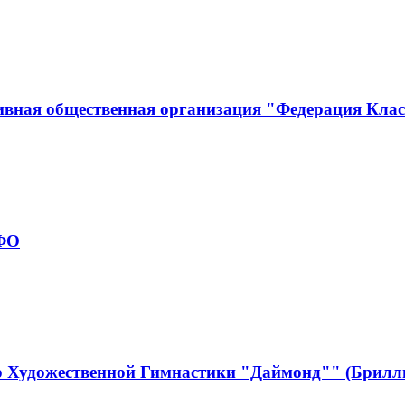
ивная общественная организация "Федерация Кла
рФО
р Художественной Гимнастики "Даймонд"" (Брилл