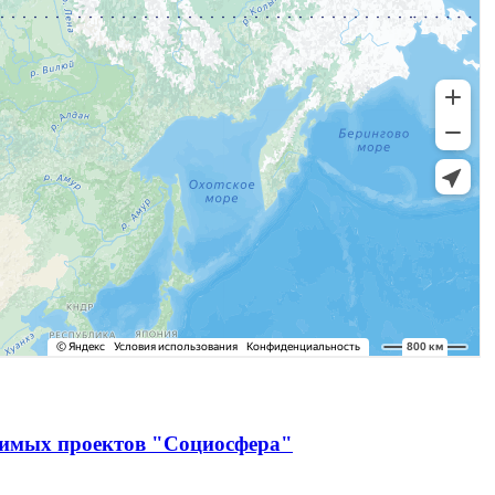
чимых проектов "Социосфера"