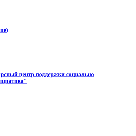
ие)
урсный центр поддержки социально
ициатива"