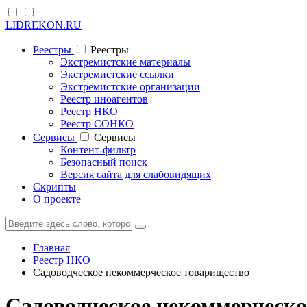
LIDREKON.RU
Реестры
Реестры
Экстремистские материалы
Экстремистские ссылки
Экстремистские организации
Реестр иноагентов
Реестр НКО
Реестр СОНКО
Cервисы
Cервисы
Контент-фильтр
Безопасный поиск
Версия сайта для слабовидящих
Скрипты
О проекте
Главная
Реестр НКО
Садоводческое некоммерческое товарищество
Садоводческое некоммерческо