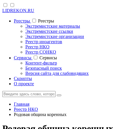
LIDREKON.RU
Реестры
Реестры
Экстремистские материалы
Экстремистские ссылки
Экстремистские организации
Реестр иноагентов
Реестр НКО
Реестр СОНКО
Cервисы
Cервисы
Контент-фильтр
Безопасный поиск
Версия сайта для слабовидящих
Скрипты
О проекте
Главная
Реестр НКО
Родовая община коренных
Родовая община коренных