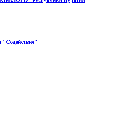
рактивЛОГО" Республики Бурятия
ы "Содействие"