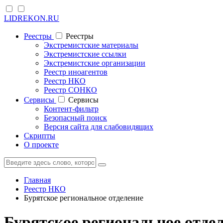
LIDREKON.RU
Реестры
Реестры
Экстремистские материалы
Экстремистские ссылки
Экстремистские организации
Реестр иноагентов
Реестр НКО
Реестр СОНКО
Cервисы
Cервисы
Контент-фильтр
Безопасный поиск
Версия сайта для слабовидящих
Скрипты
О проекте
Главная
Реестр НКО
Бурятское региональное отделение
Бурятское региональное отде