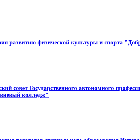
вия развитию физической культуры и спорта "Доб
кий совет Государственного автономного професс
овневый колледж"