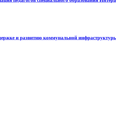
иация педагогов специального образования Инте
держке и развитию коммунальной инфраструктур