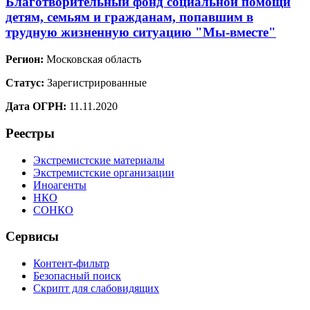
Благотворительный фонд социальной помощи
детям, семьям и гражданам, попавшим в
трудную жизненную ситуацию "Мы-вместе"
Регион:
Московская область
Статус:
Зарегистрированные
Дата ОГРН:
11.11.2020
Реестры
Экстремистские материалы
Экстремистские организации
Иноагенты
НКО
СОНКО
Сервисы
Контент-фильтр
Безопасный поиск
Скрипт для слабовидящих