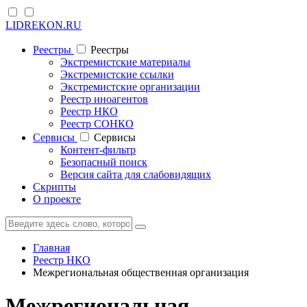
LIDREKON.RU
Реестры
Реестры
Экстремистские материалы
Экстремистские ссылки
Экстремистские организации
Реестр иноагентов
Реестр НКО
Реестр СОНКО
Cервисы
Cервисы
Контент-фильтр
Безопасный поиск
Версия сайта для слабовидящих
Скрипты
О проекте
Главная
Реестр НКО
Межрегиональная общественная организация
Межрегиональная