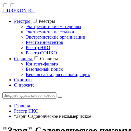
LIDREKON.RU
Реестры
Реестры
Экстремистские материалы
Экстремистские ссылки
Экстремистские организации
Реестр иноагентов
Реестр НКО
Реестр СОНКО
Cервисы
Cервисы
Контент-фильтр
Безопасный поиск
Версия сайта для слабовидящих
Скрипты
О проекте
Главная
Реестр НКО
"Заря" Садоводческое некоммерческое
"Заря" Садоводческое некомм