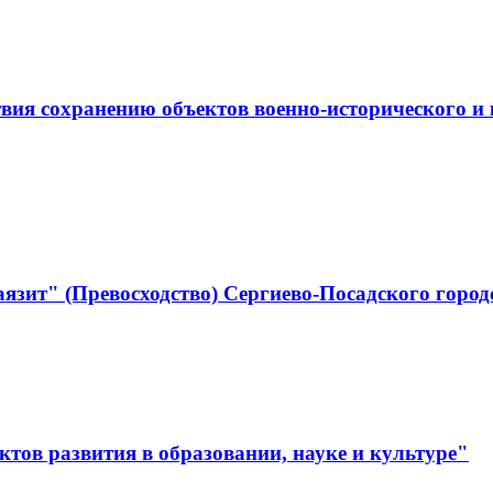
ствия сохранению объектов военно-историческо
язит" (Превосходство) Сергиево-Посадского город
тов развития в образовании, науке и культуре"