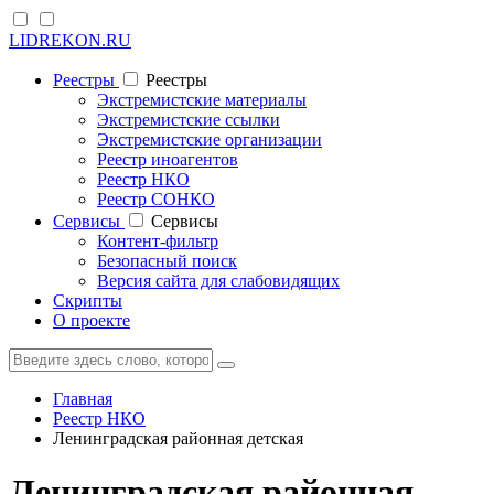
LIDREKON.RU
Реестры
Реестры
Экстремистские материалы
Экстремистские ссылки
Экстремистские организации
Реестр иноагентов
Реестр НКО
Реестр СОНКО
Cервисы
Cервисы
Контент-фильтр
Безопасный поиск
Версия сайта для слабовидящих
Скрипты
О проекте
Главная
Реестр НКО
Ленинградская районная детская
Ленинградская районная