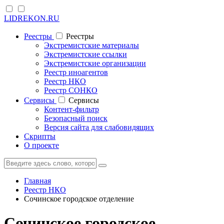
LIDREKON.RU
Реестры
Реестры
Экстремистские материалы
Экстремистские ссылки
Экстремистские организации
Реестр иноагентов
Реестр НКО
Реестр СОНКО
Cервисы
Cервисы
Контент-фильтр
Безопасный поиск
Версия сайта для слабовидящих
Скрипты
О проекте
Главная
Реестр НКО
Сочинское городское отделение
Сочинское городское