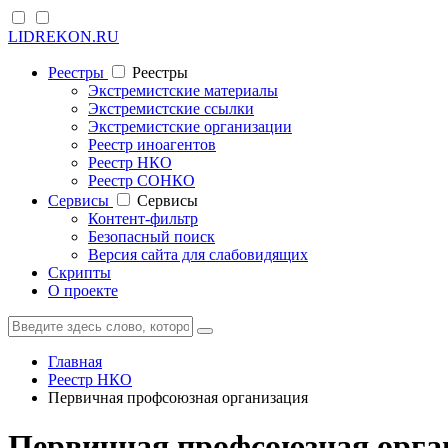
LIDREKON.RU
Реестры
Реестры
Экстремистские материалы
Экстремистские ссылки
Экстремистские организации
Реестр иноагентов
Реестр НКО
Реестр СОНКО
Cервисы
Cервисы
Контент-фильтр
Безопасный поиск
Версия сайта для слабовидящих
Скрипты
О проекте
Главная
Реестр НКО
Первичная профсоюзная организация
Первичная профсоюзная орган