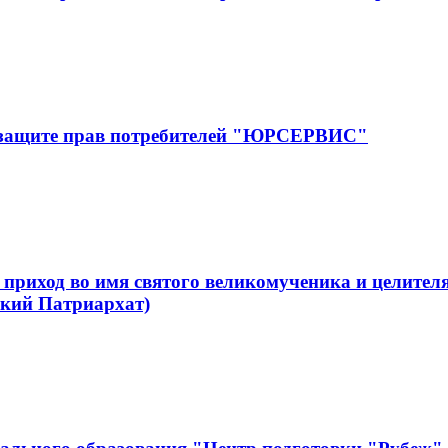
 защите прав потребителей "ЮРСЕРВИС"
приход во имя святого великомученика и целите
кий Патриархат)