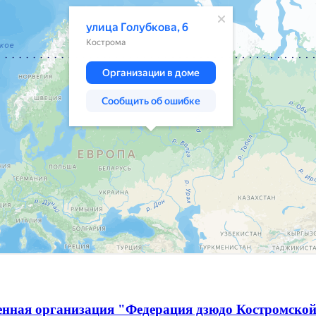
енная организация "Федерация дзюдо Костромской