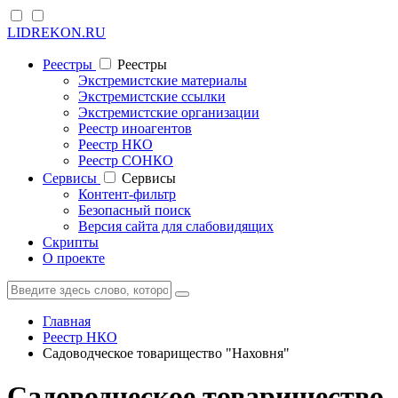
LIDREKON.RU
Реестры
Реестры
Экстремистские материалы
Экстремистские ссылки
Экстремистские организации
Реестр иноагентов
Реестр НКО
Реестр СОНКО
Cервисы
Cервисы
Контент-фильтр
Безопасный поиск
Версия сайта для слабовидящих
Скрипты
О проекте
Главная
Реестр НКО
Садоводческое товарищество "Наховня"
Садоводческое товарищество