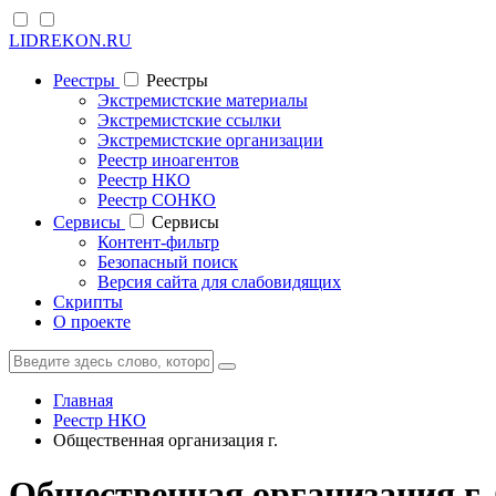
LIDREKON.RU
Реестры
Реестры
Экстремистские материалы
Экстремистские ссылки
Экстремистские организации
Реестр иноагентов
Реестр НКО
Реестр СОНКО
Cервисы
Cервисы
Контент-фильтр
Безопасный поиск
Версия сайта для слабовидящих
Скрипты
О проекте
Главная
Реестр НКО
Общественная организация г.
Общественная организация г.