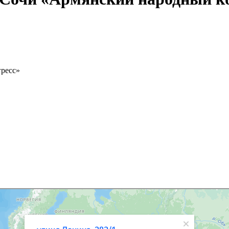
гресс»