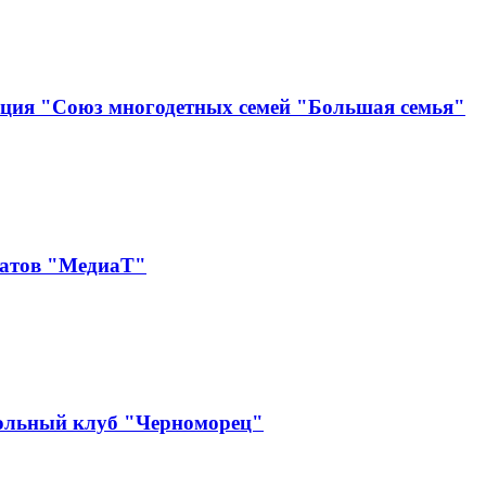
ация "Союз многодетных семей "Большая семья"
катов "МедиаТ"
ольный клуб "Черноморец"