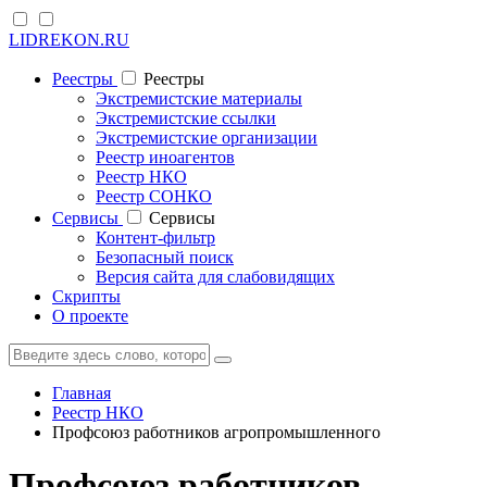
LIDREKON.RU
Реестры
Реестры
Экстремистские материалы
Экстремистские ссылки
Экстремистские организации
Реестр иноагентов
Реестр НКО
Реестр СОНКО
Cервисы
Cервисы
Контент-фильтр
Безопасный поиск
Версия сайта для слабовидящих
Скрипты
О проекте
Главная
Реестр НКО
Профсоюз работников агропромышленного
Профсоюз работников