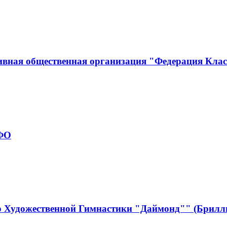
ивная общественная организация "Федерация Кла
рФО
р Художественной Гимнастики "Даймонд"" (Брилл