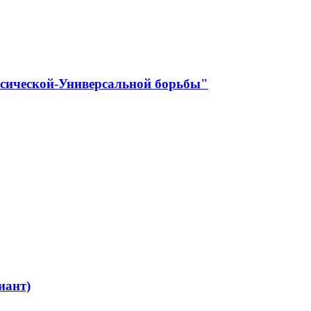
ссической-Универсальной борьбы"
иант)