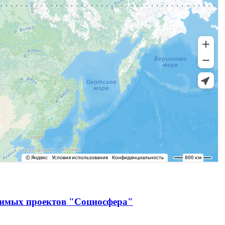
чимых проектов "Социосфера"