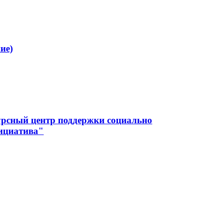
ие)
урсный центр поддержки социально
ициатива"