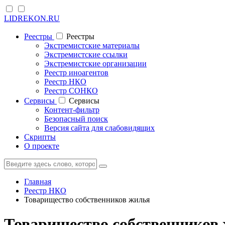
LIDREKON.RU
Реестры
Реестры
Экстремистские материалы
Экстремистские ссылки
Экстремистские организации
Реестр иноагентов
Реестр НКО
Реестр СОНКО
Cервисы
Cервисы
Контент-фильтр
Безопасный поиск
Версия сайта для слабовидящих
Скрипты
О проекте
Главная
Реестр НКО
Товарищество собственников жилья
Товарищество собственников