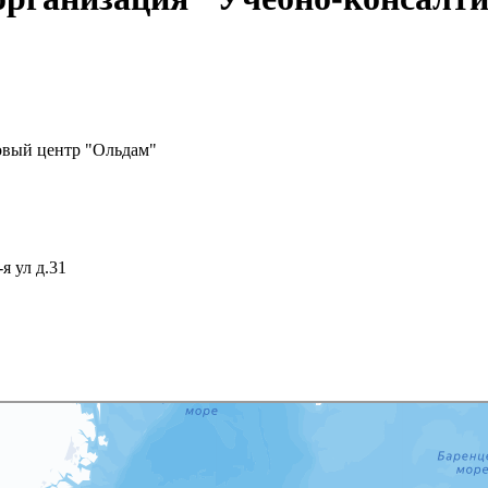
овый центр "Ольдам"
я ул д.31