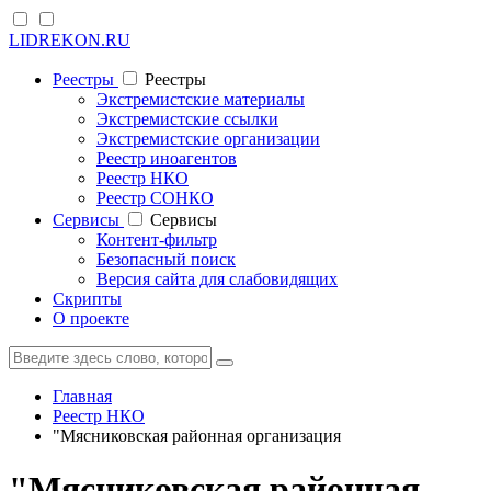
LIDREKON.RU
Реестры
Реестры
Экстремистские материалы
Экстремистские ссылки
Экстремистские организации
Реестр иноагентов
Реестр НКО
Реестр СОНКО
Cервисы
Cервисы
Контент-фильтр
Безопасный поиск
Версия сайта для слабовидящих
Скрипты
О проекте
Главная
Реестр НКО
"Мясниковская районная организация
"Мясниковская районная