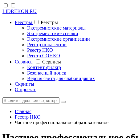
LIDREKON.RU
Реестры
Реестры
Экстремистские материалы
Экстремистские ссылки
Экстремистские организации
Реестр иноагентов
Реестр НКО
Реестр СОНКО
Cервисы
Cервисы
Контент-фильтр
Безопасный поиск
Версия сайта для слабовидящих
Скрипты
О проекте
Главная
Реестр НКО
Частное профессиональное образовательное
Частное профессиональное об