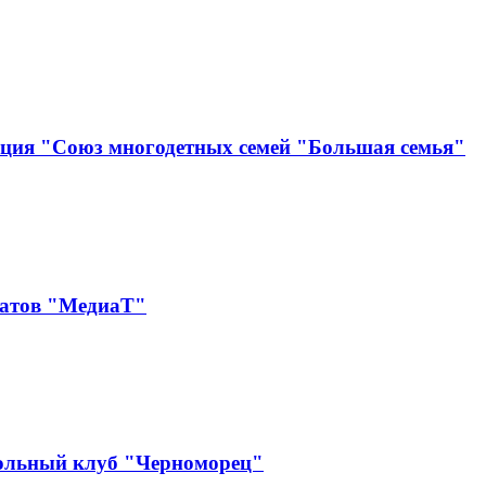
ация "Союз многодетных семей "Большая семья"
катов "МедиаТ"
ольный клуб "Черноморец"