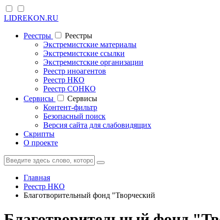
LIDREKON.RU
Реестры
Реестры
Экстремистские материалы
Экстремистские ссылки
Экстремистские организации
Реестр иноагентов
Реестр НКО
Реестр СОНКО
Cервисы
Cервисы
Контент-фильтр
Безопасный поиск
Версия сайта для слабовидящих
Скрипты
О проекте
Главная
Реестр НКО
Благотворительный фонд "Творческий
Благотворительный фонд "Тво