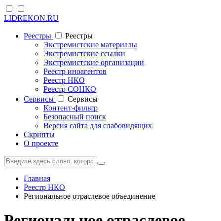
LIDREKON.RU
Реестры
Реестры
Экстремистские материалы
Экстремистские ссылки
Экстремистские организации
Реестр иноагентов
Реестр НКО
Реестр СОНКО
Cервисы
Cервисы
Контент-фильтр
Безопасный поиск
Версия сайта для слабовидящих
Скрипты
О проекте
Главная
Реестр НКО
Региональное отраслевое объединение
Региональное отраслевое