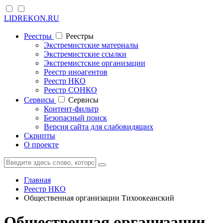
LIDREKON.RU
Реестры
Реестры
Экстремистские материалы
Экстремистские ссылки
Экстремистские организации
Реестр иноагентов
Реестр НКО
Реестр СОНКО
Cервисы
Cервисы
Контент-фильтр
Безопасный поиск
Версия сайта для слабовидящих
Скрипты
О проекте
Главная
Реестр НКО
Общественная организации Тихоокеанский
Общественная организации