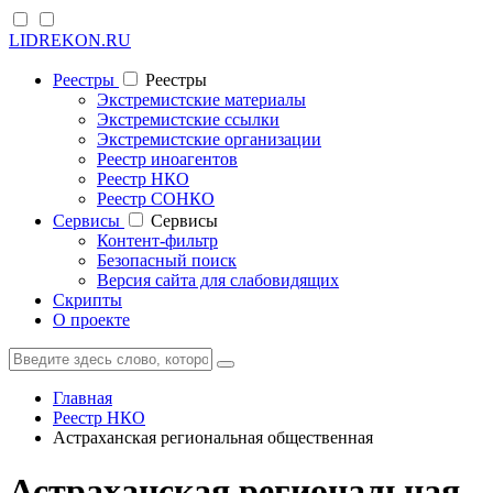
LIDREKON.RU
Реестры
Реестры
Экстремистские материалы
Экстремистские ссылки
Экстремистские организации
Реестр иноагентов
Реестр НКО
Реестр СОНКО
Cервисы
Cервисы
Контент-фильтр
Безопасный поиск
Версия сайта для слабовидящих
Скрипты
О проекте
Главная
Реестр НКО
Астраханская региональная общественная
Астраханская региональная