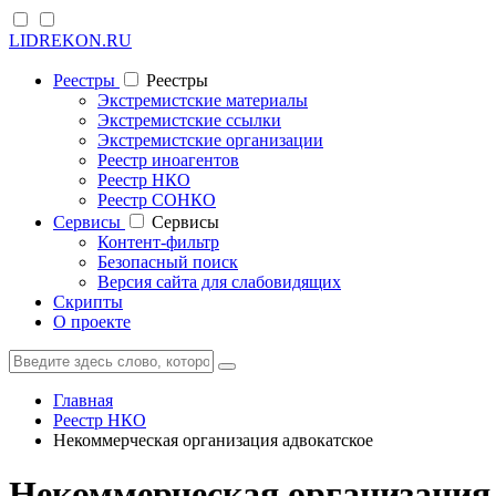
LIDREKON.RU
Реестры
Реестры
Экстремистские материалы
Экстремистские ссылки
Экстремистские организации
Реестр иноагентов
Реестр НКО
Реестр СОНКО
Cервисы
Cервисы
Контент-фильтр
Безопасный поиск
Версия сайта для слабовидящих
Скрипты
О проекте
Главная
Реестр НКО
Некоммерческая организация адвокатское
Некоммерческая организация