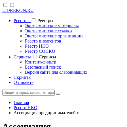
LIDREKON.RU
Реестры
Реестры
Экстремистские материалы
Экстремистские ссылки
Экстремистские организации
Реестр иноагентов
Реестр НКО
Реестр СОНКО
Cервисы
Cервисы
Контент-фильтр
Безопасный поиск
Версия сайта для слабовидящих
Скрипты
О проекте
Главная
Реестр НКО
Ассоциация предпринимателей г.
Ассоциация