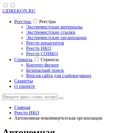
LIDREKON.RU
Реестры
Реестры
Экстремистские материалы
Экстремистские ссылки
Экстремистские организации
Реестр иноагентов
Реестр НКО
Реестр СОНКО
Cервисы
Cервисы
Контент-фильтр
Безопасный поиск
Версия сайта для слабовидящих
Скрипты
О проекте
Главная
Реестр НКО
Автономная некоммерчсеская организация
Автономная