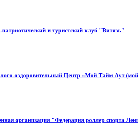
-патриотический и туристский клуб "Витязь"
лого-оздоровительный Центр «Мой Тайм Аут (мой
енная организация "Федерация роллер спорта Лен