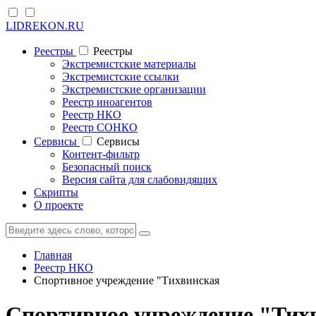
LIDREKON.RU
Реестры
Реестры
Экстремистские материалы
Экстремистские ссылки
Экстремистские организации
Реестр иноагентов
Реестр НКО
Реестр СОНКО
Cервисы
Cервисы
Контент-фильтр
Безопасный поиск
Версия сайта для слабовидящих
Скрипты
О проекте
Главная
Реестр НКО
Спортивное учреждение "Тихвинская
Спортивное учреждение "Тих